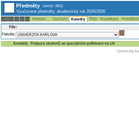
Předměty
(verze: 983)
Vyučované předměty, akademický rok 2025/2026
Hledání ...
Vyučující
Třídy
Klasifikace
Prohlížení
--:--
Katedry
Filtr:
Fakulta:
Kontakty
Podpora studentů se speciálními potřebami na UK
Univerzita K