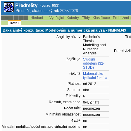
Předměty
(verze: 983)
Předmět, akademický rok 2025/2026
Hledání ...
Vyučující
Katedry
Třídy
Klasifikace
Prohlížení 
--:--
Detail
Bakalářské konzultace: Modelování a numerická analýza - NMNM349
Anglický název:
Bachelor's
Tří
Thesis:
Modelling and
Numerical
Prerekvizit
Analysis
Zajišťuje:
Studijní
oddělení (32-
STUD)
Fakulta:
Matematicko-
fyzikální fakulta
Platnost:
od 2012
Semestr:
oba
E-Kredity:
6
Rozsah, examinace:
0/4, Z
[HT]
Počet míst:
neomezen
Minimální obsazenost:
neomezen
4EU+:
ne
Virtuální mobilita / počet míst pro virtuální mobilitu:
ne