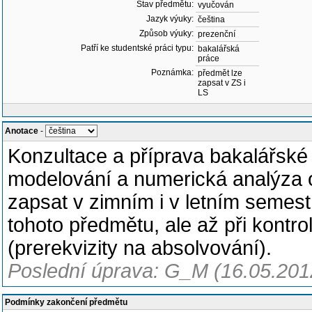
Stav předmětu:
vyučován
Jazyk výuky:
čeština
Způsob výuky:
prezenční
Patří ke studentské práci typu:
bakalářská
práce
Poznámka:
předmět lze
zapsat v ZS i
LS
Anotace
-
Konzultace a příprava bakalářsk
modelování a numerická analýza 
zapsat v zimním i v letním semestr
tohoto předmětu, ale až při kontrol
(prerekvizity na absolvování).
Poslední úprava: G_M (16.05.201
Podmínky zakončení předmětu