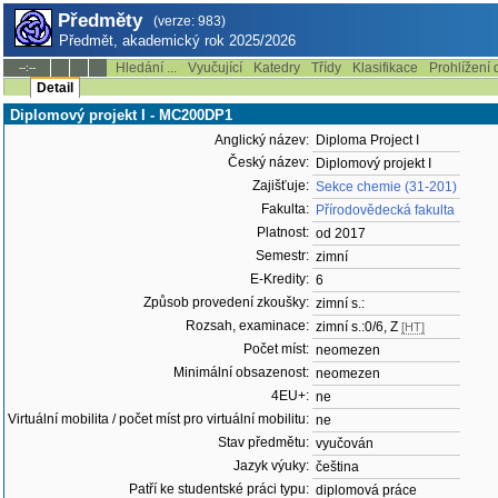
Předměty
(verze: 983)
Předmět, akademický rok 2025/2026
Hledání ...
Vyučující
Katedry
Třídy
Klasifikace
Prohlížení 
--:--
Detail
Diplomový projekt I - MC200DP1
Anglický název:
Diploma Project I
Český název:
Diplomový projekt I
Zajišťuje:
Sekce chemie (31-201)
Fakulta:
Přírodovědecká fakulta
Platnost:
od 2017
Semestr:
zimní
E-Kredity:
6
Způsob provedení zkoušky:
zimní s.:
Rozsah, examinace:
zimní s.:0/6, Z
[HT]
Počet míst:
neomezen
Minimální obsazenost:
neomezen
4EU+:
ne
Virtuální mobilita / počet míst pro virtuální mobilitu:
ne
Stav předmětu:
vyučován
Jazyk výuky:
čeština
Patří ke studentské práci typu:
diplomová práce