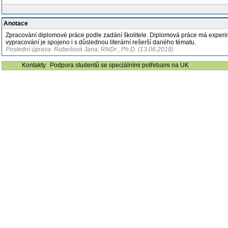
Anotace
Zpracování diplomové práce podle zadání školitele. Diplomová práce má experime
vypracování je spojeno i s důslednou literární rešerší daného tématu.
Poslední úprava: Rubešová Jana, RNDr., Ph.D. (13.06.2018)
Kontakty
Podpora studentů se speciálními potřebami na UK