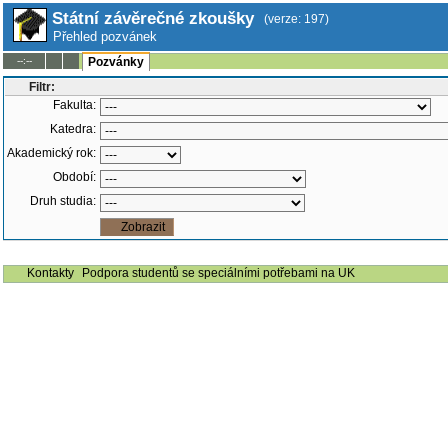
Státní závěrečné zkoušky
(verze: 197)
Přehled pozvánek
--:--
Pozvánky
Filtr:
Fakulta:
Katedra:
Akademický rok:
Období:
Druh studia:
Kontakty
Podpora studentů se speciálními potřebami na UK