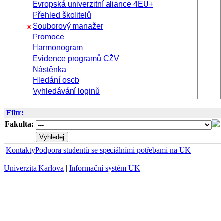
Evropská univerzitní aliance 4EU+
Přehled školitelů
Souborový manažer
x
Promoce
Harmonogram
Evidence programů CŽV
Nástěnka
Hledání osob
Vyhledávání loginů
Filtr:
Fakulta:
Kontakty
Podpora studentů se speciálními potřebami na UK
Univerzita Karlova
|
Informační systém UK