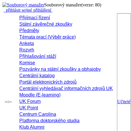
Souborový manažer
(verze: 80)
přihlásit se
jiné přihlášení
Přijímací řízení
Státní závěrečné zkoušky
Předměty
Témata prací (Výběr práce)
Anketa
Rozvrh
Přihlašování stáží
Komise
Pozvánky na státní zkoušky a obhajoby
Centrální katalog
Portál elektronických zdrojů
Centrální vyhledávač informačních zdrojů UK
Moodle (E-learning)
--:--
UK Forum
Učitelé
UK Point
Centrum Carolina
Platforma doktorského studia
Klub Alumni