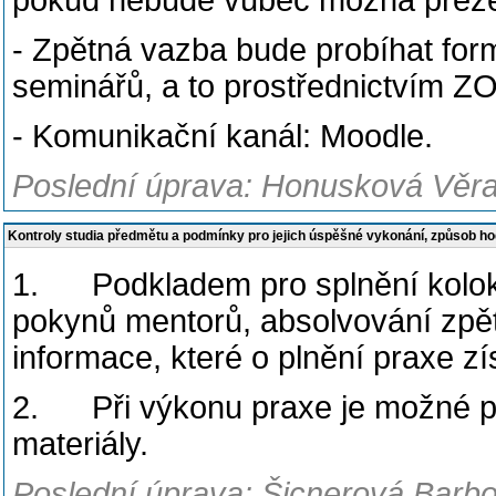
pokud nebude vůbec možná prezen
- Zpětná vazba bude
probíhat for
seminářů, a to prostřednictvím 
- Komunikační kanál: Moodle.
Poslední úprava: Honusková Věra,
Kontroly studia předmětu a podmínky pro jejich úspěšné vykonání, způsob h
1. Podkladem pro splnění kolokvi
pokynů mentorů, absolvování zpě
informace, které o plnění praxe z
2. Při výkonu praxe je možné pou
materiály.
Poslední úprava: Šicnerová Barbo