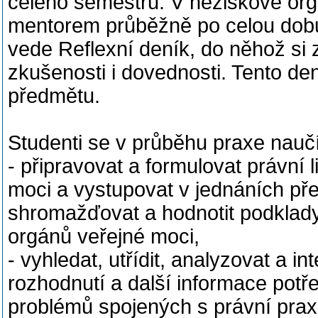
celého semestru. V neziskové org
mentorem průběžně po celou dobu
vede Reflexní deník, do něhož si z
zkušenosti i dovednosti. Tento de
předmětu.
Studenti se v průběhu praxe nauč
- připravovat a formulovat právní l
moci a vystupovat v jednáních pře
shromažďovat a hodnotit podklady 
orgánů veřejné moci,
- vyhledat, utřídit, analyzovat a i
rozhodnutí a další informace potř
problémů spojených s právní prax