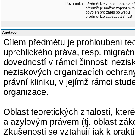
Poznámka:
předmět lze zapsat opakovan
předmět je možno zapsat mim
povolen pro zápis po webu
předmět lze zapsat v ZS i LS
Anotace
Cílem předmětu je prohloubení teo
uprchlického práva, resp. migračn
dovedností v rámci činnosti nezi
neziskových organizacích ochrany 
právní kliniku, v jejímž rámci stud
organizace.
Oblast teoretických znalostí, kte
a azylovým právem (tj. oblast zák
Zkušenosti se vztahují jak k prakti