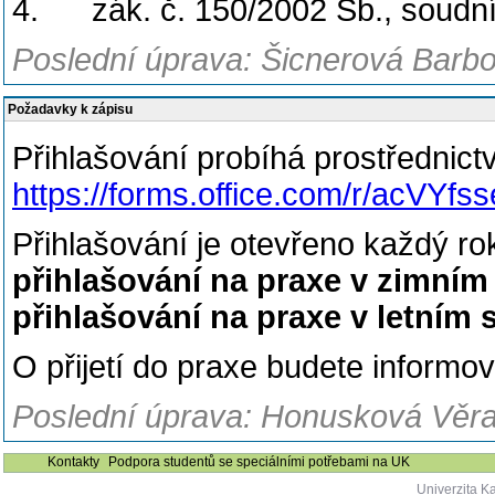
4. zák. č. 150/2002 Sb., soudní
Poslední úprava: Šicnerová Barbo
Požadavky k zápisu
Přihlašování probíhá prostřednict
https://forms.office.com/r/acVYfss
Přihlašování je otevřeno každý r
přihlašování na praxe v zimním 
přihlašování na praxe v letním 
O přijetí do praxe budete informová
Poslední úprava: Honusková Věra,
Kontakty
Podpora studentů se speciálními potřebami na UK
Univerzita K