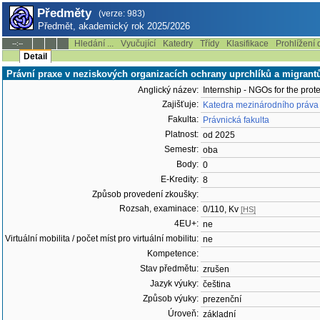
Předměty
(verze: 983)
Předmět, akademický rok 2025/2026
Hledání ...
Vyučující
Katedry
Třídy
Klasifikace
Prohlížení 
--:--
Detail
Právní praxe v neziskových organizacích ochrany uprchlíků a migran
Anglický název:
Internship - NGOs for the prot
Zajišťuje:
Katedra mezinárodního práva
Fakulta:
Právnická fakulta
Platnost:
od 2025
Semestr:
oba
Body:
0
E-Kredity:
8
Způsob provedení zkoušky:
Rozsah, examinace:
0/110, Kv
[HS]
4EU+:
ne
Virtuální mobilita / počet míst pro virtuální mobilitu:
ne
Kompetence:
Stav předmětu:
zrušen
Jazyk výuky:
čeština
Způsob výuky:
prezenční
Úroveň:
základní