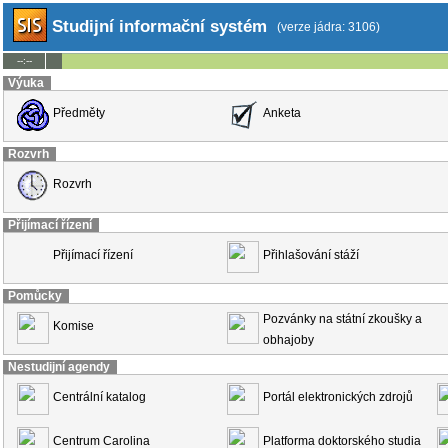
Studijní informační systém
(verze jádra: 3106)
--:--
Výuka
Předměty
Anketa
Rozvrh
Rozvrh
Přijímací řízení
Přijímací řízení
Přihlašování stáží
Pomůcky
Pozvánky na státní zkoušky a
Komise
obhajoby
Nestudijní agendy
Centrální katalog
Portál elektronických zdrojů
Centrum Carolina
Platforma doktorského studia