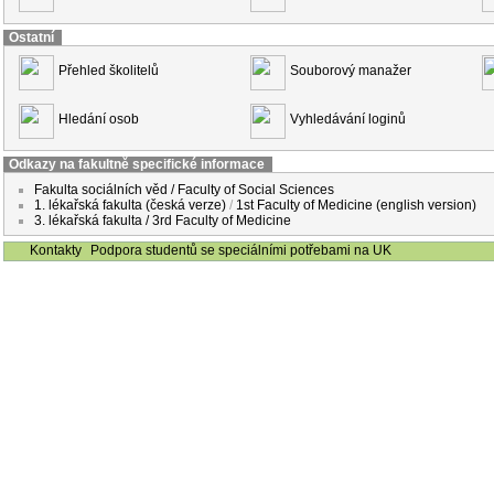
Ostatní
Přehled školitelů
Souborový manažer
Hledání osob
Vyhledávání loginů
Odkazy na fakultně specifické informace
Fakulta sociálních věd / Faculty of Social Sciences
1. lékařská fakulta (česká verze)
/
1st Faculty of Medicine (english version)
3. lékařská fakulta / 3rd Faculty of Medicine
Kontakty
Podpora studentů se speciálními potřebami na UK