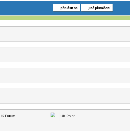
přihlásit se
jiné přihlášení
UK Forum
UK Point