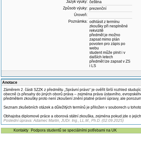
Jazyk výuky:
čeština
Způsob výuky:
prezenční
Úroveň:
Poznámka:
odhlásit z termínu
zkoušky při nesplněné
rekvizitě
předmět je možno
zapsat mimo plán
povolen pro zápis po
webu
student může plnit i v
dalších letech
předmět lze zapsat v ZS
i LS
Anotace
Záměrem 2. části SZZK z předmětu „Správní právo“ je ověřit širší rozhled studující
obecně (s přesahy do jiných oborů práva – zejména práva ústavního, evropského a
předmětem zkoušky proto není zkoušení znění platné právní úpravy, ale porozuměn
Seznam zkušebních otázek a důležitých termínů je přiložen v souborech u tohot
Obhajoba diplomové práce a oborová státní zkouška, zejména pokud jde o jejich p
Poslední úprava: Adamec Martin, JUDr. Ing., LL.M., Ph.D. (02.09.2025)
Kontakty
Podpora studentů se speciálními potřebami na UK