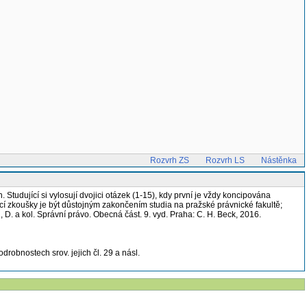
Rozvrh ZS
Rozvrh LS
Nástěnka
 Studující si vylosují dvojici otázek (1-15), kdy první je vždy koncipována
cí zkoušky je být důstojným zakončením studia na pražské právnické fakultě;
D. a kol. Správní právo. Obecná část. 9. vyd. Praha: C. H. Beck, 2016.
obnostech srov. jejich čl. 29 a násl.