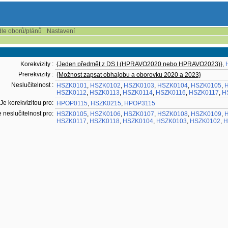
dle oborů/plánů
Nastavení
Korekvizity :
{Jeden předmět z DS I (HPRAVO2020 nebo HPRAVO2023)}
,
Prerekvizity :
{Možnost zapsat obhajobu a oborovku 2020 a 2023}
Neslučitelnost :
HSZK0101
,
HSZK0102
,
HSZK0103
,
HSZK0104
,
HSZK0105
,
HSZK0112
,
HSZK0113
,
HSZK0114
,
HSZK0116
,
HSZK0117
,
H
Je korekvizitou pro:
HPOP0115
,
HSZK0215
,
HPOP3115
e neslučitelnost pro:
HSZK0105
,
HSZK0106
,
HSZK0107
,
HSZK0108
,
HSZK0109
,
HSZK0117
,
HSZK0118
,
HSZK0104
,
HSZK0103
,
HSZK0102
,
H