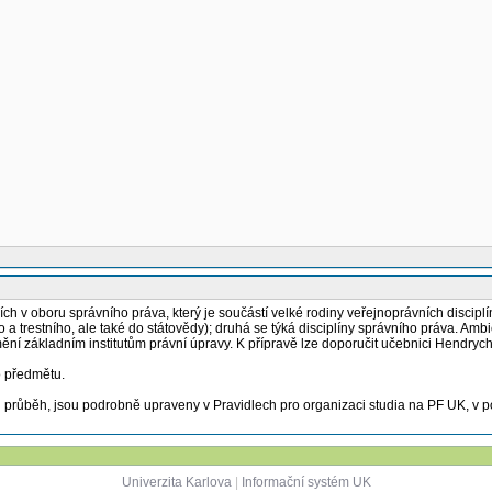
ch v oboru správního práva, který je součástí velké rodiny veřejnoprávních disciplín.
 trestního, ale také do státovědy); druhá se týká disciplíny správního práva. Ambi
í základním institutům právní úpravy. K přípravě lze doporučit učebnici Hendrych, 
o předmětu.
růběh, jsou podrobně upraveny v Pravidlech pro organizaci studia na PF UK, v podr
Univerzita Karlova
|
Informační systém UK