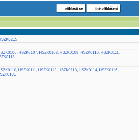
přihlásit se
jiné přihlášení
HSZK0215
HSZK0106
,
HSZK0107
,
HSZK0108
,
HSZK0109
,
HSZK0110
,
HSZK0111
,
SZK0118
HSZK0110
,
HSZK0111
,
HSZK0112
,
HSZK0113
,
HSZK0114
,
HSZK0116
,
SZK0101