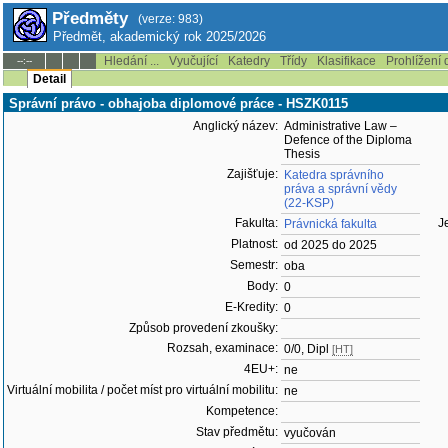
Předměty
(verze: 983)
Předmět, akademický rok 2025/2026
Hledání ...
Vyučující
Katedry
Třídy
Klasifikace
Prohlížení 
--:--
Detail
Správní právo - obhajoba diplomové práce - HSZK0115
Anglický název:
Administrative Law –
Defence of the Diploma
Thesis
Zajišťuje:
Katedra správního
práva a správní vědy
(22-KSP)
Fakulta:
J
Právnická fakulta
Platnost:
od 2025 do 2025
Semestr:
oba
Body:
0
E-Kredity:
0
Způsob provedení zkoušky:
Rozsah, examinace:
0/0, Dipl
[HT]
4EU+:
ne
Virtuální mobilita / počet míst pro virtuální mobilitu:
ne
Kompetence:
Stav předmětu:
vyučován