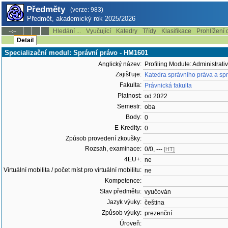
Předměty
(verze: 983)
Předmět, akademický rok 2025/2026
Hledání ...
Vyučující
Katedry
Třídy
Klasifikace
Prohlížení 
--:--
Detail
Specializační modul: Správní právo - HM1601
Anglický název:
Profiling Module: Administrat
Zajišťuje:
Katedra správního práva a sp
Fakulta:
Právnická fakulta
Platnost:
od 2022
Semestr:
oba
Body:
0
E-Kredity:
0
Způsob provedení zkoušky:
Rozsah, examinace:
0/0, ---
[HT]
4EU+:
ne
Virtuální mobilita / počet míst pro virtuální mobilitu:
ne
Kompetence:
Stav předmětu:
vyučován
Jazyk výuky:
čeština
Způsob výuky:
prezenční
Úroveň: