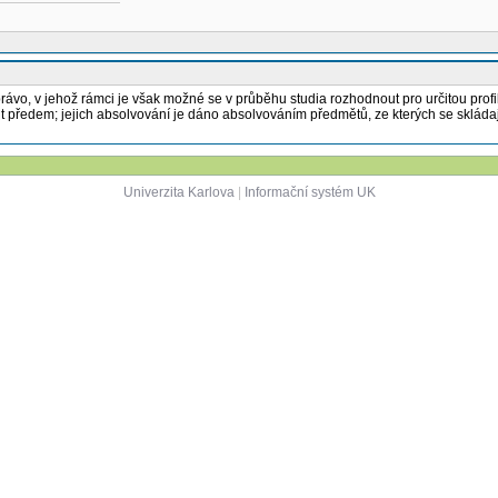
právo, v jehož rámci je však možné se v průběhu studia rozhodnout pro určitou prof
lit předem; jejich absolvování je dáno absolvováním předmětů, ze kterých se sklád
Univerzita Karlova
|
Informační systém UK