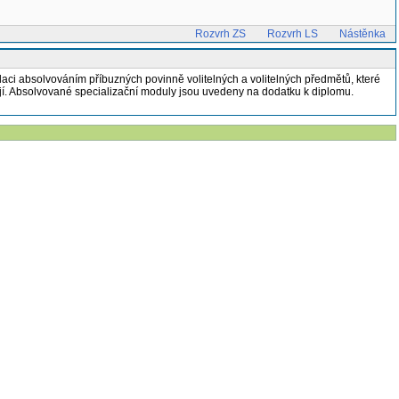
Rozvrh ZS
Rozvrh LS
Nástěnka
ilaci absolvováním příbuzných povinně volitelných a volitelných předmětů, které
ají. Absolvované specializační moduly jsou uvedeny na dodatku k diplomu.