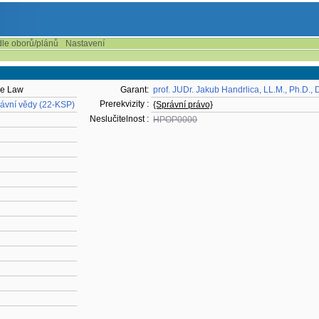
dle oborů/plánů
Nastavení
ive Law
Garant:
prof. JUDr. Jakub Handrlica, LL.M., Ph.D., 
Prerekvizity :
rávní vědy (22-KSP)
{Správní právo}
Neslučitelnost :
HPOP0000