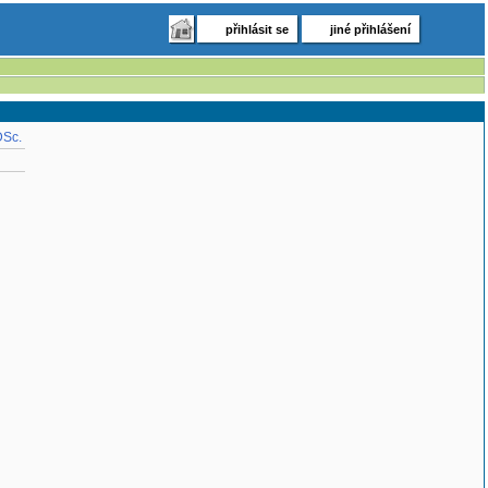
přihlásit se
jiné přihlášení
DSc.