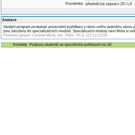
Poznámka:
předmět lze zapsat v ZS i LS
Anotace
Studijní program poskytuje univerzální kvalifikaci v rámci svého jediného oboru 
jsou sdruženy do specializačních modulů. Specializační moduly není třeba si vo
Poslední úprava: Chromá Marta, doc. PhDr., Ph.D. (23.10.2019)
Kontakty
Podpora studentů se speciálními potřebami na UK