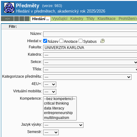
Předměty
(verze: 983)
Hledání v předmětech, akademický rok 2025/2026
Vyučující
Katedry
Třídy
Klasifikace
Prohlížení
--:--
Hledání ...
Filtr:
Název:
Hledat v:
Název
Anotace
Sylabus
Fakulta:
Katedra:
Sekce:
Třída:
Kategorizace předmětu:
4EU+:
Virtuální mobilita:
Kompetence:
Jazyk výuky:
Semestr: