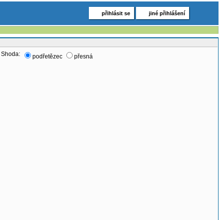
přihlásit se
jiné přihlášení
Shoda:
podřetězec
přesná