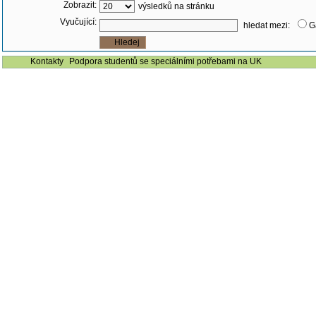
Zobrazit:
výsledků na stránku
Vyučující:
hledat mezi:
G
Kontakty
Podpora studentů se speciálními potřebami na UK