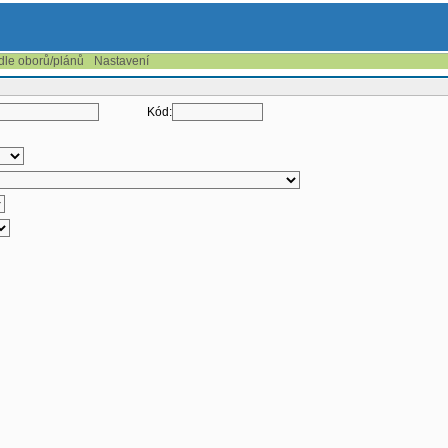
 dle oborů/plánů
Nastavení
Kód: