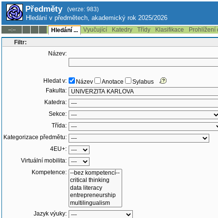
Předměty
(verze: 983)
Hledání v předmětech, akademický rok 2025/2026
Vyučující
Katedry
Třídy
Klasifikace
Prohlížení
--:--
Hledání ...
Filtr:
Název:
Hledat v:
Název
Anotace
Sylabus
Fakulta:
Katedra:
Sekce:
Třída:
Kategorizace předmětu:
4EU+:
Virtuální mobilita:
Kompetence:
Jazyk výuky: