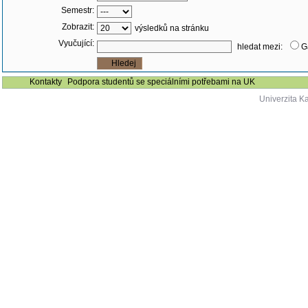
Semestr:
Zobrazit:
výsledků na stránku
Vyučující:
hledat mezi:
G
Kontakty
Podpora studentů se speciálními potřebami na UK
Univerzita K