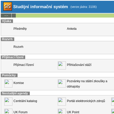
Studijní informační systém
(verze jádra: 3106)
--:--
Výuka
Předměty
Anketa
Rozvrh
Rozvrh
Přijímací řízení
Přijímací řízení
Přihlašování stáží
Pomůcky
Pozvánky na státní zkoušky a
Komise
obhajoby
Nestudijní agendy
Centrální katalog
Portál elektronických zdrojů
UK Forum
UK Point