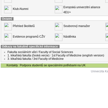
Evropská univerzitní aliance
Klub Alumni
4EU+
Ostatní
Přehled školitelů
Souborový manažer
Evidence programů CŽV
Nástěnka
Odkazy na fakultně specifické informace
Fakulta sociálních věd / Faculty of Social Sciences
1. lékařská fakulta (česká verze)
/
1st Faculty of Medicine (english version)
3. lékařská fakulta / 3rd Faculty of Medicine
Kontakty
Podpora studentů se speciálními potřebami na UK
Univerzita K