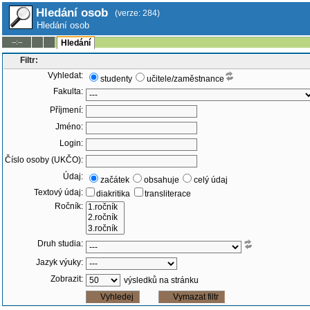
Hledání osob
(verze: 284)
Hledání osob
--:--
Hledání
Filtr:
Vyhledat:
studenty
učitele/zaměstnance
Fakulta:
Příjmení:
Jméno:
Login:
Číslo osoby (UKČO):
Údaj:
začátek
obsahuje
celý údaj
Textový údaj:
diakritika
transliterace
Ročník:
Druh studia:
Jazyk výuky:
Zobrazit:
výsledků na stránku