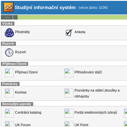
Studijní informační systém
(verze jádra: 3106)
--:--
Výuka
Předměty
Anketa
Rozvrh
Rozvrh
Přijímací řízení
Přijímací řízení
Přihlašování stáží
Pomůcky
Pozvánky na státní zkoušky a
Komise
obhajoby
Nestudijní agendy
Centrální katalog
Portál elektronických zdrojů
UK Forum
UK Point