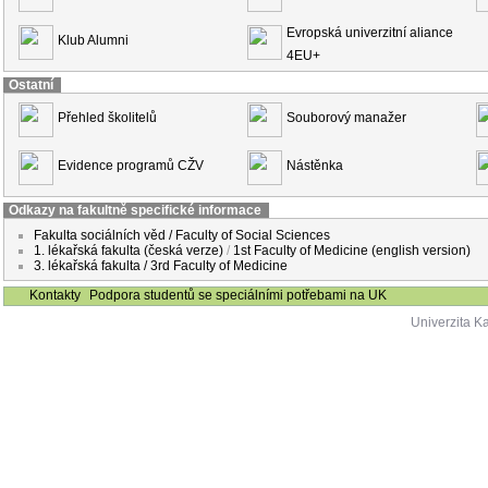
Evropská univerzitní aliance
Klub Alumni
4EU+
Ostatní
Přehled školitelů
Souborový manažer
Evidence programů CŽV
Nástěnka
Odkazy na fakultně specifické informace
Fakulta sociálních věd / Faculty of Social Sciences
1. lékařská fakulta (česká verze)
/
1st Faculty of Medicine (english version)
3. lékařská fakulta / 3rd Faculty of Medicine
Kontakty
Podpora studentů se speciálními potřebami na UK
Univerzita K