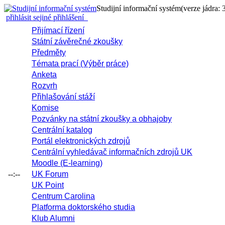
Studijní informační systém
(verze jádra: 
přihlásit se
jiné přihlášení
Přijímací řízení
Státní závěrečné zkoušky
Předměty
Témata prací (Výběr práce)
Anketa
Rozvrh
Přihlašování stáží
Komise
Pozvánky na státní zkoušky a obhajoby
Centrální katalog
Portál elektronických zdrojů
Centrální vyhledávač informačních zdrojů UK
Moodle (E-learning)
--:--
UK Forum
UK Point
Centrum Carolina
Platforma doktorského studia
Klub Alumni