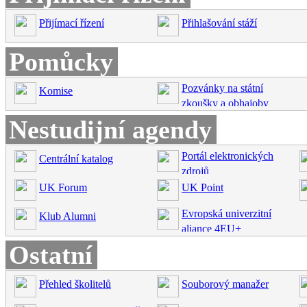
Přijímací řízení
Přihlašování stáží
Pomůcky
Pozvánky na státní
Komise
zkoušky a obhajoby
Nestudijní agendy
Portál elektronických
Centrální katalog
zdrojů
UK Forum
UK Point
Evropská univerzitní
Klub Alumni
aliance 4EU+
Ostatní
Přehled školitelů
Souborový manažer