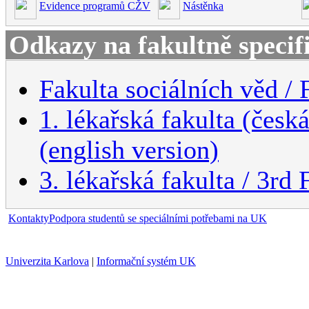
Evidence programů CŽV
Nástěnka
Odkazy na fakultně specif
Fakulta sociálních věd / 
1. lékařská fakulta (česk
(english version)
3. lékařská fakulta / 3rd
Kontakty
Podpora studentů se speciálními potřebami na UK
Univerzita Karlova
|
Informační systém UK