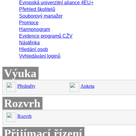
Evropská univerzitní aliance 4EU+
Přehled školitelů
Souborový manažer
Promoce
Harmonogram
Evidence programů CŽV
Nástěnka
Hledání osob
Vyhledávání loginů
Výuka
Předměty
Anketa
Rozvrh
Rozvrh
Přijímací řízení