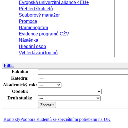
Evropská univerzitní aliance 4EU+
Přehled školitelů
Souborový manažer
Promoce
Harmonogram
Evidence programů CŽV
Nástěnka
Hledání osob
Vyhledávání loginů
Filtr:
Fakulta:
Katedra:
Akademický rok:
Období:
Druh studia:
Kontakty
Podpora studentů se speciálními potřebami na UK