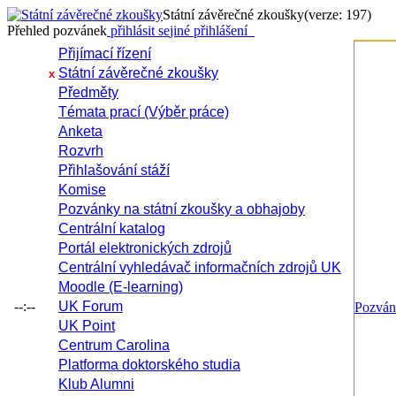
Státní závěrečné zkoušky
(verze: 197)
Přehled pozvánek
přihlásit se
jiné přihlášení
Přijímací řízení
Státní závěrečné zkoušky
x
Předměty
Témata prací (Výběr práce)
Anketa
Rozvrh
Přihlašování stáží
Komise
Pozvánky na státní zkoušky a obhajoby
Centrální katalog
Portál elektronických zdrojů
Centrální vyhledávač informačních zdrojů UK
Moodle (E-learning)
--:--
UK Forum
Pozvá
UK Point
Centrum Carolina
Platforma doktorského studia
Klub Alumni