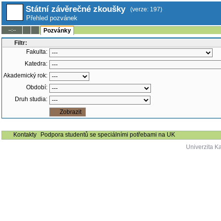
Státní závěrečné zkoušky
(verze: 197)
Přehled pozvánek
--:--
Pozvánky
Filtr:
Fakulta:
Katedra:
Akademický rok:
Období:
Druh studia:
Kontakty
Podpora studentů se speciálními potřebami na UK
Univerzita K