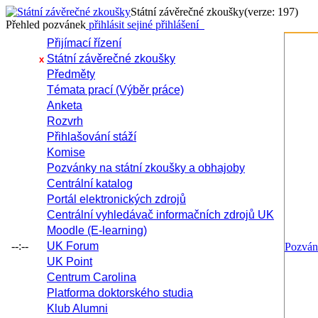
Státní závěrečné zkoušky
(verze: 197)
Přehled pozvánek
přihlásit se
jiné přihlášení
Přijímací řízení
Státní závěrečné zkoušky
x
Předměty
Témata prací (Výběr práce)
Anketa
Rozvrh
Přihlašování stáží
Komise
Pozvánky na státní zkoušky a obhajoby
Centrální katalog
Portál elektronických zdrojů
Centrální vyhledávač informačních zdrojů UK
Moodle (E-learning)
--:--
UK Forum
Pozvá
UK Point
Centrum Carolina
Platforma doktorského studia
Klub Alumni