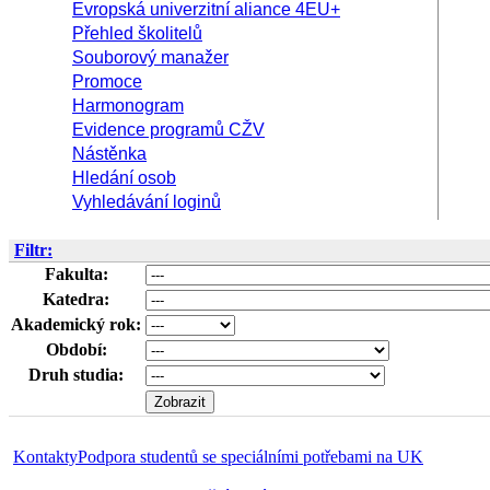
Evropská univerzitní aliance 4EU+
Přehled školitelů
Souborový manažer
Promoce
Harmonogram
Evidence programů CŽV
Nástěnka
Hledání osob
Vyhledávání loginů
Filtr:
Fakulta:
Katedra:
Akademický rok:
Období:
Druh studia:
Kontakty
Podpora studentů se speciálními potřebami na UK