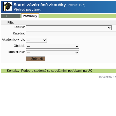
Státní závěrečné zkoušky
(verze: 197)
Přehled pozvánek
--:--
Pozvánky
Filtr:
Fakulta:
Katedra:
Akademický rok:
Období:
Druh studia:
Kontakty
Podpora studentů se speciálními potřebami na UK
Univerzita K