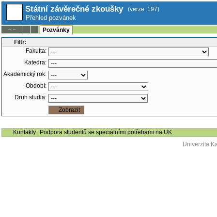
Státní závěrečné zkoušky
(verze: 197)
Přehled pozvánek
--:--
Pozvánky
Filtr:
Fakulta:
Katedra:
Akademický rok:
Období:
Druh studia:
Kontakty
Podpora studentů se speciálními potřebami na UK
Univerzita K