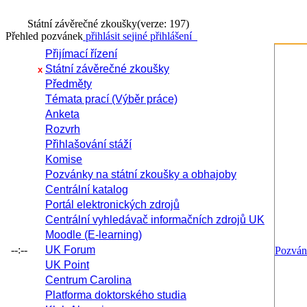
Státní závěrečné zkoušky
(verze: 197)
Přehled pozvánek
přihlásit se
jiné přihlášení
Přijímací řízení
Státní závěrečné zkoušky
x
Předměty
Témata prací (Výběr práce)
Anketa
Rozvrh
Přihlašování stáží
Komise
Pozvánky na státní zkoušky a obhajoby
Centrální katalog
Portál elektronických zdrojů
Centrální vyhledávač informačních zdrojů UK
Moodle (E-learning)
--:--
UK Forum
Pozvá
UK Point
Centrum Carolina
Platforma doktorského studia