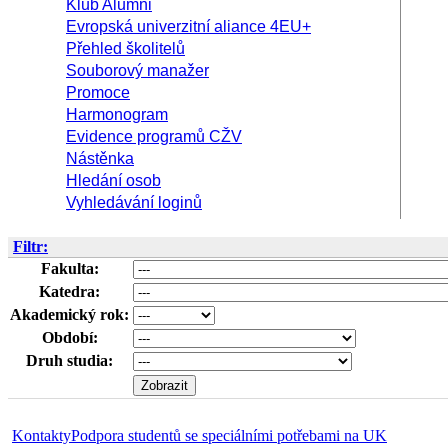
Klub Alumni
Evropská univerzitní aliance 4EU+
Přehled školitelů
Souborový manažer
Promoce
Harmonogram
Evidence programů CŽV
Nástěnka
Hledání osob
Vyhledávání loginů
Filtr:
Fakulta:
Katedra:
Akademický rok:
Období:
Druh studia:
Kontakty
Podpora studentů se speciálními potřebami na UK