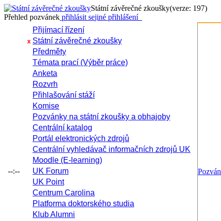
Státní závěrečné zkoušky
(verze: 197)
Přehled pozvánek
přihlásit se
jiné přihlášení
Přijímací řízení
Státní závěrečné zkoušky
x
Předměty
Témata prací (Výběr práce)
Anketa
Rozvrh
Přihlašování stáží
Komise
Pozvánky na státní zkoušky a obhajoby
Centrální katalog
Portál elektronických zdrojů
Centrální vyhledávač informačních zdrojů UK
Moodle (E-learning)
--:--
UK Forum
Pozvá
UK Point
Centrum Carolina
Platforma doktorského studia
Klub Alumni