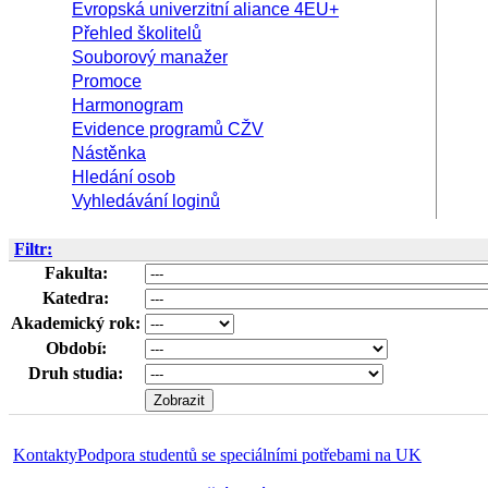
Evropská univerzitní aliance 4EU+
Přehled školitelů
Souborový manažer
Promoce
Harmonogram
Evidence programů CŽV
Nástěnka
Hledání osob
Vyhledávání loginů
Filtr:
Fakulta:
Katedra:
Akademický rok:
Období:
Druh studia:
Kontakty
Podpora studentů se speciálními potřebami na UK