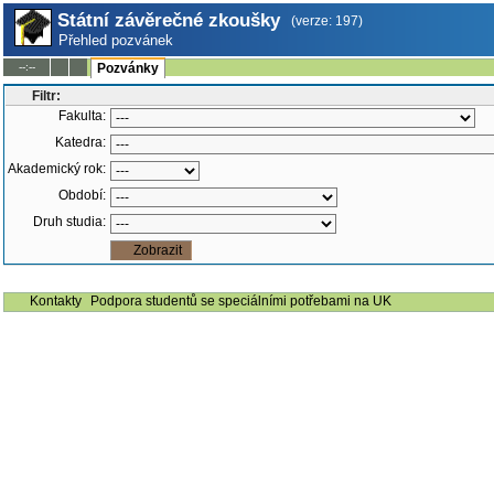
Státní závěrečné zkoušky
(verze: 197)
Přehled pozvánek
--:--
Pozvánky
Filtr:
Fakulta:
Katedra:
Akademický rok:
Období:
Druh studia:
Kontakty
Podpora studentů se speciálními potřebami na UK