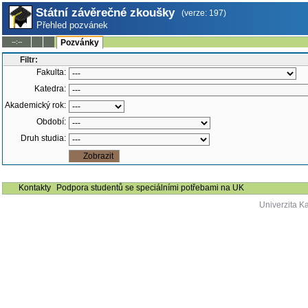
Státní závěrečné zkoušky
(verze: 197)
Přehled pozvánek
--:--
Pozvánky
Filtr:
Fakulta:
Katedra:
Akademický rok:
Období:
Druh studia:
Kontakty
Podpora studentů se speciálními potřebami na UK
Univerzita K