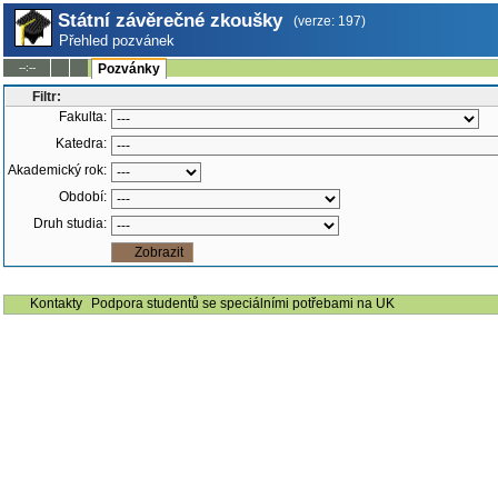
Státní závěrečné zkoušky
(verze: 197)
Přehled pozvánek
--:--
Pozvánky
Filtr:
Fakulta:
Katedra:
Akademický rok:
Období:
Druh studia:
Kontakty
Podpora studentů se speciálními potřebami na UK