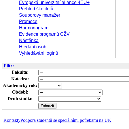
Evropská univerzitní aliance 4EU+
Přehled školitelů
Souborový manažer
Promoce
Harmonogram
Evidence programů CŽV
Nástěnka
Hledání osob
Vyhledávání loginů
Filtr:
Fakulta:
Katedra:
Akademický rok:
Období:
Druh studia:
Kontakty
Podpora studentů se speciálními potřebami na UK