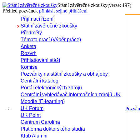
Státní závěrečné zkoušky
(verze: 197)
Přehled pozvánek
přihlásit se
jiné přihlášení
Přijímací řízení
Státní závěrečné zkoušky
x
Předměty
Témata prací (Výběr práce)
Anketa
Rozvrh
Přihlašování stáží
Komise
Pozvánky na státní zkoušky a obhajoby
Centrální katalog
Portál elektronických zdrojů
Centrální vyhledávač informačních zdrojů UK
Moodle (E-learning)
--:--
UK Forum
Pozvá
UK Point
Centrum Carolina
Platforma doktorského studia
Klub Alumni