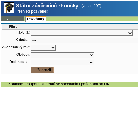
Státní závěrečné zkoušky
(verze: 197)
Přehled pozvánek
--:--
Pozvánky
Filtr:
Fakulta:
Katedra:
Akademický rok:
Období:
Druh studia:
Kontakty
Podpora studentů se speciálními potřebami na UK