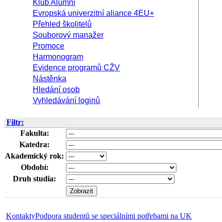
Klub Alumni
Evropská univerzitní aliance 4EU+
Přehled školitelů
Souborový manažer
Promoce
Harmonogram
Evidence programů CŽV
Nástěnka
Hledání osob
Vyhledávání loginů
Filtr:
Fakulta:
Katedra:
Akademický rok:
Období:
Druh studia:
Kontakty
Podpora studentů se speciálními potřebami na UK