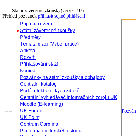
Státní závěrečné zkoušky
(verze: 197)
Přehled pozvánek
přihlásit se
jiné přihlášení
Přijímací řízení
Státní závěrečné zkoušky
x
Předměty
Témata prací (Výběr práce)
Anketa
Rozvrh
Přihlašování stáží
Komise
Pozvánky na státní zkoušky a obhajoby
Centrální katalog
Portál elektronických zdrojů
Centrální vyhledávač informačních zdrojů UK
Moodle (E-learning)
--:--
UK Forum
Pozvá
UK Point
Centrum Carolina
Platforma doktorského studia