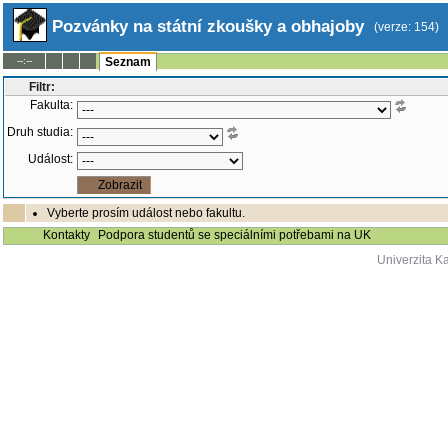
Pozvánky na státní zkoušky a obhajoby
(verze: 154)
--:--
Seznam
Filtr:
Fakulta:
Druh studia:
Událost:
Vyberte prosím událost nebo fakultu.
Kontakty
Podpora studentů se speciálními potřebami na UK
Univerzita K