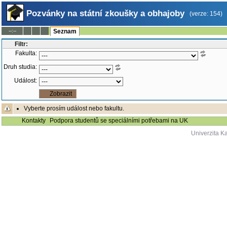
Pozvánky na státní zkoušky a obhajoby
(verze: 154)
--:--
Seznam
Filtr:
Fakulta:
Druh studia:
Událost:
Vyberte prosím událost nebo fakultu.
Kontakty
Podpora studentů se speciálními potřebami na UK
Univerzita K