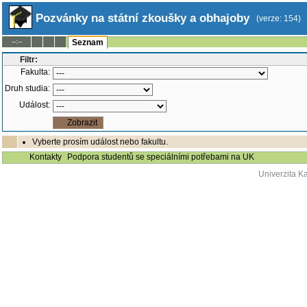
Pozvánky na státní zkoušky a obhajoby
(verze: 154)
--:--
Seznam
Filtr:
Fakulta:
Druh studia:
Událost:
Vyberte prosím událost nebo fakultu.
Kontakty
Podpora studentů se speciálními potřebami na UK
Univerzita K