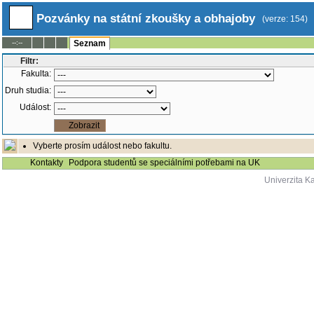
Pozvánky na státní zkoušky a obhajoby
(verze: 154)
--:--
Seznam
Filtr:
Fakulta:
Druh studia:
Událost:
Vyberte prosím událost nebo fakultu.
Kontakty
Podpora studentů se speciálními potřebami na UK
Univerzita K