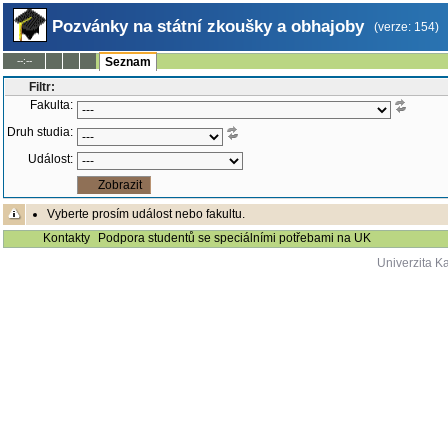
Pozvánky na státní zkoušky a obhajoby
(verze: 154)
--:--
Seznam
Filtr:
Fakulta:
Druh studia:
Událost:
Vyberte prosím událost nebo fakultu.
Kontakty
Podpora studentů se speciálními potřebami na UK
Univerzita K