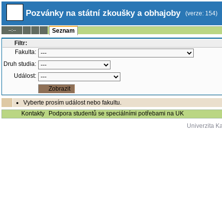
Pozvánky na státní zkoušky a obhajoby
(verze: 154)
--:--
Seznam
Filtr:
Fakulta:
Druh studia:
Událost:
Vyberte prosím událost nebo fakultu.
Kontakty
Podpora studentů se speciálními potřebami na UK
Univerzita K