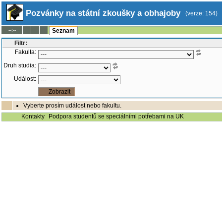
Pozvánky na státní zkoušky a obhajoby
(verze: 154)
--:--
Seznam
Filtr:
Fakulta:
Druh studia:
Událost:
Vyberte prosím událost nebo fakultu.
Kontakty
Podpora studentů se speciálními potřebami na UK