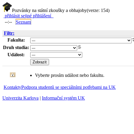
Pozvánky na státní zkoušky a obhajoby
(verze: 154)
přihlásit se
jiné přihlášení
--:--
Seznam
Filtr:
Fakulta:
Druh studia:
Událost:
Vyberte prosím událost nebo fakultu.
Kontakty
Podpora studentů se speciálními potřebami na UK
Univerzita Karlova
|
Informační systém UK