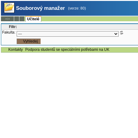
Souborový manažer
(verze: 80)
--:--
Učitelé
Filtr:
Fakulta:
Kontakty
Podpora studentů se speciálními potřebami na UK