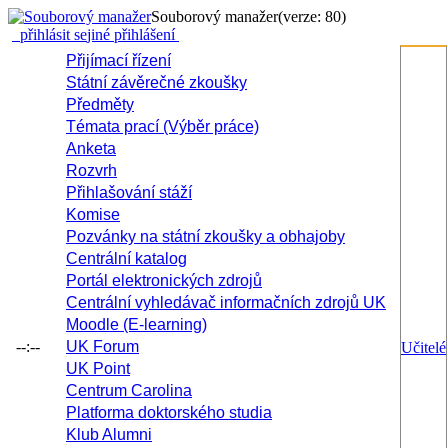
Souborový manažer
(verze: 80)
přihlásit se
jiné přihlášení
Přijímací řízení
Státní závěrečné zkoušky
Předměty
Témata prací (Výběr práce)
Anketa
Rozvrh
Přihlašování stáží
Komise
Pozvánky na státní zkoušky a obhajoby
Centrální katalog
Portál elektronických zdrojů
Centrální vyhledávač informačních zdrojů UK
Moodle (E-learning)
--:--
UK Forum
Učitelé
UK Point
Centrum Carolina
Platforma doktorského studia
Klub Alumni