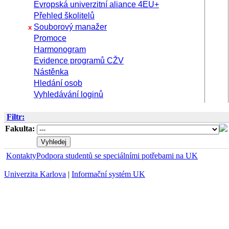
Evropská univerzitní aliance 4EU+
Přehled školitelů
Souborový manažer
x
Promoce
Harmonogram
Evidence programů CŽV
Nástěnka
Hledání osob
Vyhledávání loginů
Filtr:
Fakulta:
Kontakty
Podpora studentů se speciálními potřebami na UK
Univerzita Karlova
|
Informační systém UK