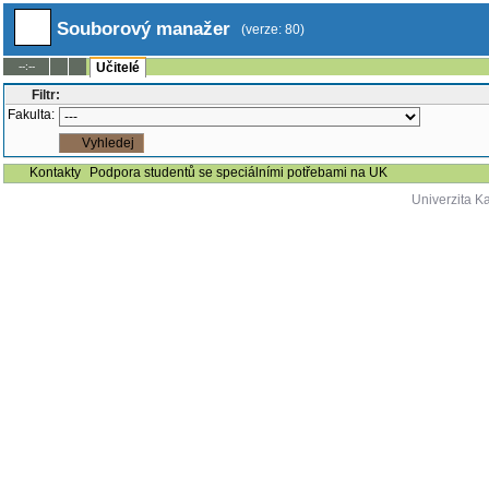
Souborový manažer
(verze: 80)
--:--
Učitelé
Filtr:
Fakulta:
Kontakty
Podpora studentů se speciálními potřebami na UK
Univerzita K