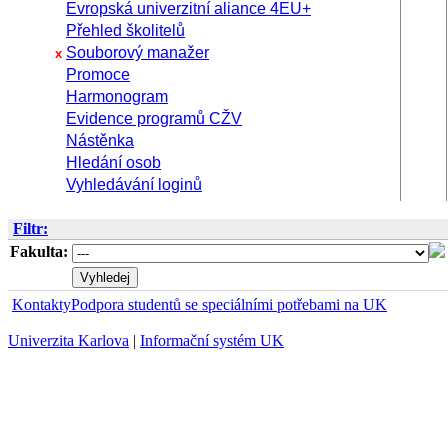
Evropská univerzitní aliance 4EU+
Přehled školitelů
Souborový manažer
x
Promoce
Harmonogram
Evidence programů CŽV
Nástěnka
Hledání osob
Vyhledávání loginů
Filtr:
Fakulta:
Kontakty
Podpora studentů se speciálními potřebami na UK
Univerzita Karlova
|
Informační systém UK