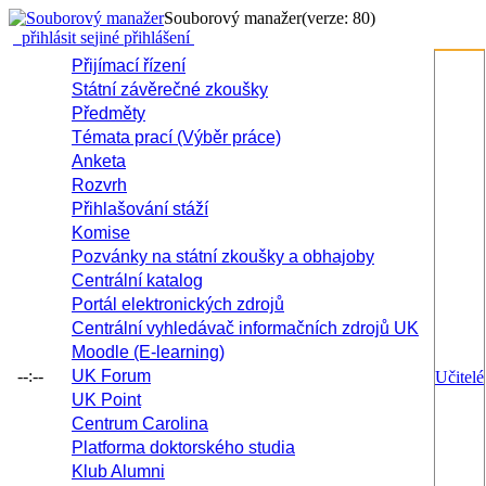
Souborový manažer
(verze: 80)
přihlásit se
jiné přihlášení
Přijímací řízení
Státní závěrečné zkoušky
Předměty
Témata prací (Výběr práce)
Anketa
Rozvrh
Přihlašování stáží
Komise
Pozvánky na státní zkoušky a obhajoby
Centrální katalog
Portál elektronických zdrojů
Centrální vyhledávač informačních zdrojů UK
Moodle (E-learning)
--:--
UK Forum
Učitelé
UK Point
Centrum Carolina
Platforma doktorského studia
Klub Alumni