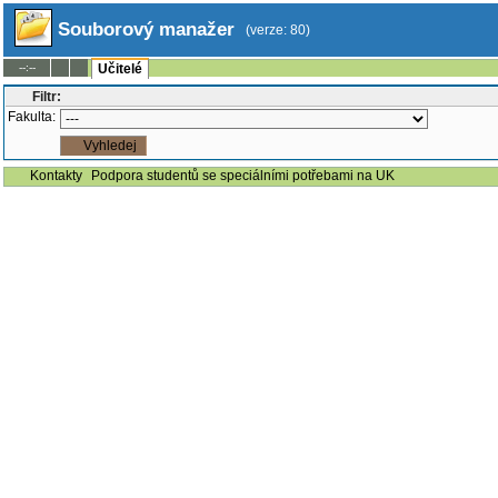
Souborový manažer
(verze: 80)
--:--
Učitelé
Filtr:
Fakulta:
Kontakty
Podpora studentů se speciálními potřebami na UK