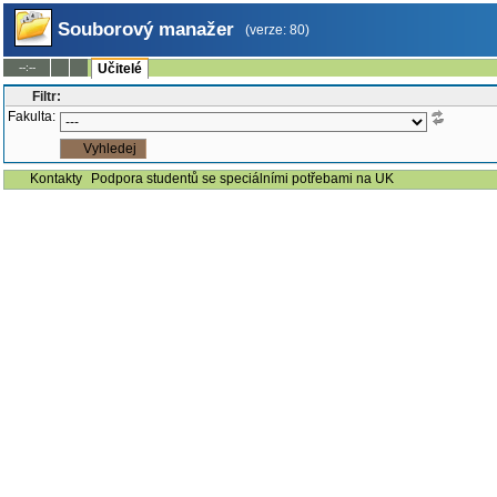
Souborový manažer
(verze: 80)
--:--
Učitelé
Filtr:
Fakulta:
Kontakty
Podpora studentů se speciálními potřebami na UK