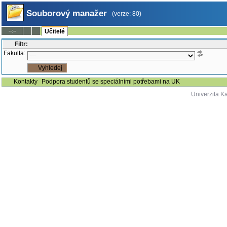
Souborový manažer
(verze: 80)
--:--
Učitelé
Filtr:
Fakulta:
Kontakty
Podpora studentů se speciálními potřebami na UK
Univerzita K