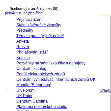
Souborový manažer
(verze: 80)
přihlásit se
jiné přihlášení
Přijímací řízení
Státní závěrečné zkoušky
Předměty
Témata prací (Výběr práce)
Anketa
Rozvrh
Přihlašování stáží
Komise
Pozvánky na státní zkoušky a obhajoby
Centrální katalog
Portál elektronických zdrojů
Centrální vyhledávač informačních zdrojů UK
Moodle (E-learning)
--:--
UK Forum
Učitelé
UK Point
Centrum Carolina
Platforma doktorského studia