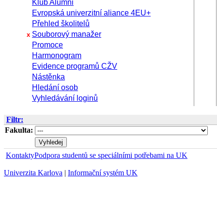
Klub Alumni
Evropská univerzitní aliance 4EU+
Přehled školitelů
Souborový manažer
x
Promoce
Harmonogram
Evidence programů CŽV
Nástěnka
Hledání osob
Vyhledávání loginů
Filtr:
Fakulta:
Kontakty
Podpora studentů se speciálními potřebami na UK
Univerzita Karlova
|
Informační systém UK