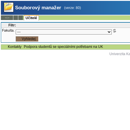
Souborový manažer
(verze: 80)
--:--
Učitelé
Filtr:
Fakulta:
Kontakty
Podpora studentů se speciálními potřebami na UK
Univerzita K