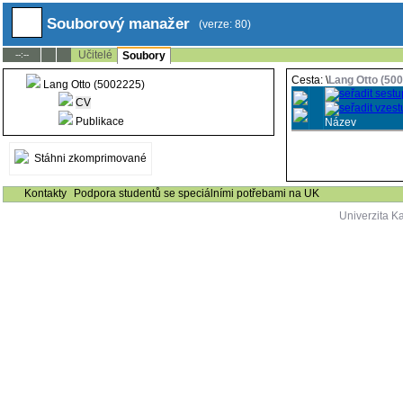
Souborový manažer
(verze: 80)
Učitelé
--:--
Soubory
Cesta: \
Lang Otto (50
Lang Otto (5002225)
CV
Publikace
Název
Stáhni zkomprimované
Kontakty
Podpora studentů se speciálními potřebami na UK
Univerzita K