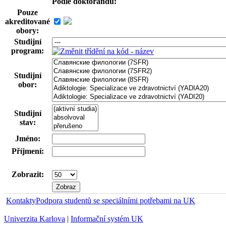
Podle doktorandů:
Pouze
akreditované
obory:
Studijní
program:
Studijní
obor:
Studijní
stav:
Jméno:
Příjmení:
Zobrazit:
Kontakty
Podpora studentů se speciálními potřebami na UK
Univerzita Karlova
|
Informační systém UK