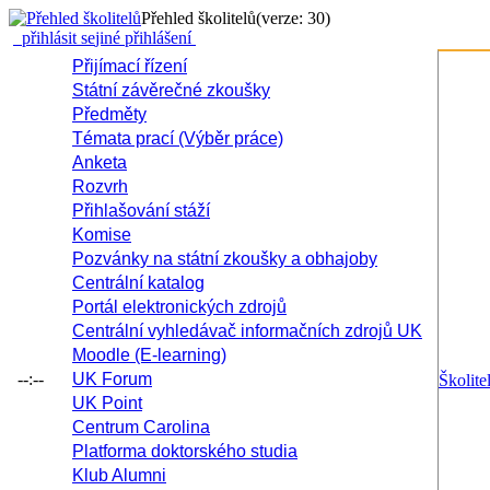
Přehled školitelů
(verze: 30)
přihlásit se
jiné přihlášení
Přijímací řízení
Státní závěrečné zkoušky
Předměty
Témata prací (Výběr práce)
Anketa
Rozvrh
Přihlašování stáží
Komise
Pozvánky na státní zkoušky a obhajoby
Centrální katalog
Portál elektronických zdrojů
Centrální vyhledávač informačních zdrojů UK
Moodle (E-learning)
--:--
UK Forum
Školite
UK Point
Centrum Carolina
Platforma doktorského studia
Klub Alumni