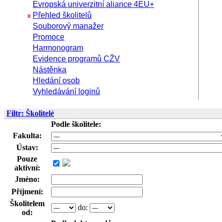
Evropská univerzitní aliance 4EU+
Přehled školitelů
x
Souborový manažer
Promoce
Harmonogram
Evidence programů CŽV
Nástěnka
Hledání osob
Vyhledávání loginů
Filtr: Školitelé
Podle školitele:
Fakulta:
Ústav:
Pouze
aktivní:
Jméno:
Příjmení:
Školitelem
do:
od: