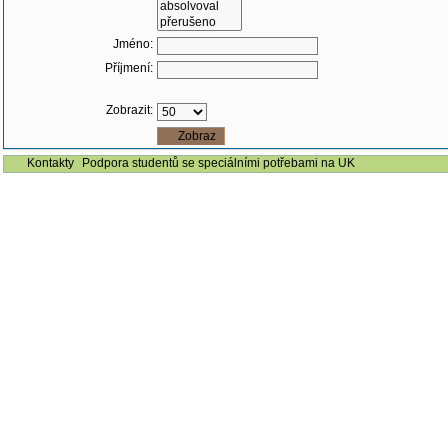
Jméno:
Příjmení:
Zobrazit:
Kontakty
Podpora studentů se speciálními potřebami na UK