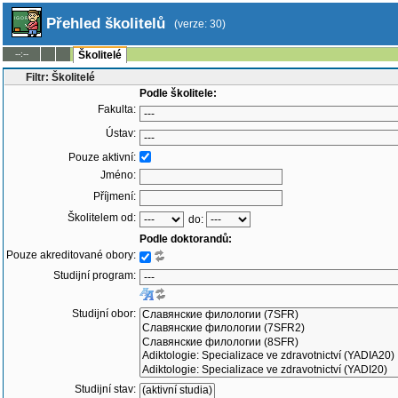
Přehled školitelů
(verze: 30)
--:--
Školitelé
Filtr: Školitelé
Podle školitele:
Fakulta:
Ústav:
Pouze aktivní:
Jméno:
Příjmení:
Školitelem od:
do:
Podle doktorandů:
Pouze akreditované obory:
Studijní program:
Studijní obor:
Studijní stav: