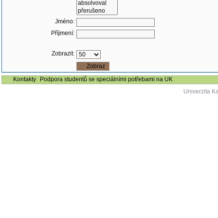
Jméno:
Příjmení:
Zobrazit:
Kontakty
Podpora studentů se speciálními potřebami na UK
Univerzita K