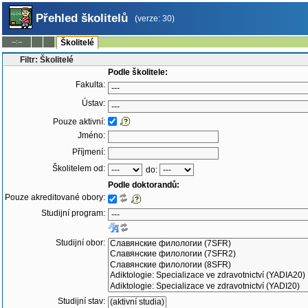
Přehled školitelů
(verze: 30)
--:--
Školitelé
Filtr: Školitelé
Podle školitele:
Fakulta:
Ústav:
Pouze aktivní:
Jméno:
Příjmení:
Školitelem od:
do:
Podle doktorandů:
Pouze akreditované obory:
Studijní program:
Studijní obor:
Studijní stav: