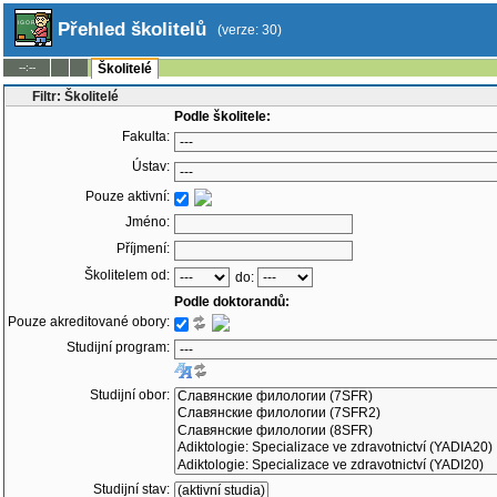
Přehled školitelů
(verze: 30)
--:--
Školitelé
Filtr: Školitelé
Podle školitele:
Fakulta:
Ústav:
Pouze aktivní:
Jméno:
Příjmení:
Školitelem od:
do:
Podle doktorandů:
Pouze akreditované obory:
Studijní program:
Studijní obor:
Studijní stav: