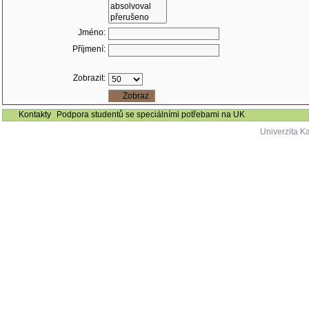
Jméno:
Příjmení:
Zobrazit:
Kontakty
Podpora studentů se speciálními potřebami na UK
Univerzita K